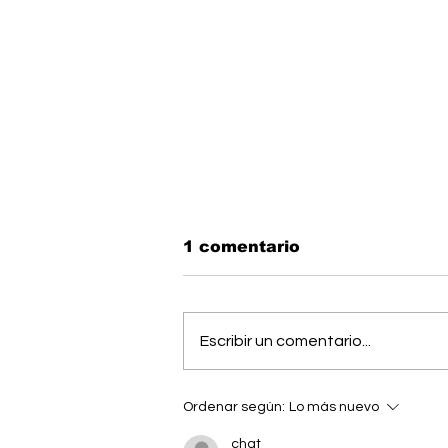
1 comentario
Escribir un comentario...
OIJ capturó a alias
Ordenar según:
Lo más nuevo
"Diablo", uno de los
hombres más buscados
chat