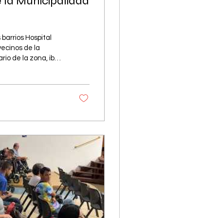
 la Municipalidad
barrios Hospital
vecinos de la
io de la zona, iba
Tras conocer la
 apoyo de la
e forma rápida para
os, el puente será