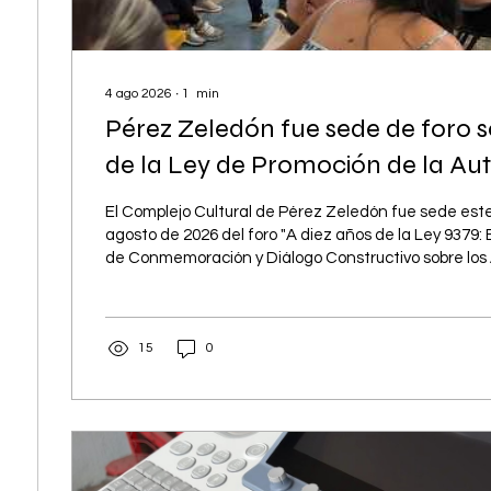
4 ago 2026
∙
1
min
Pérez Zeledón fue sede de foro s
de la Ley de Promoción de la A
El Complejo Cultural de Pérez Zeledón fue sede est
agosto de 2026 del foro "A diez años de la Ley 9379
de Conmemoración y Diálogo Constructivo sobre los
Desafíos de la Autonomía Personal en Costa Rica". L
representantes de instituciones, organizaciones y a
para reflexionar sobre los avances alcanzados y los 
15
0
pendientes en la implementación de la Ley 9379, e
promover la autonomía personal de las...