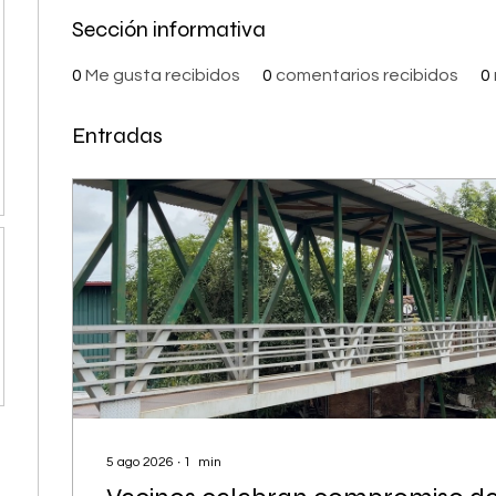
Sección informativa
0
Me gusta recibidos
0
comentarios recibidos
0
Entradas
5 ago 2026
∙
1
min