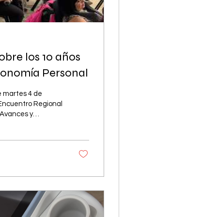
obre los 10 años
utonomía Personal
e martes 4 de
: Encuentro Regional
 Avances y
a actividad reunió a
ctores sociales
desafíos
nfocada en