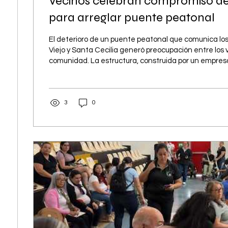
Vecinos celebran compromiso de
para arreglar puente peatonal
El deterioro de un puente peatonal que comunica los 
Viejo y Santa Cecilia generó preocupación entre los 
comunidad. La estructura, construida por un empresar
a ser cerrada en setiembre debido a su mal estado. 
situación, los vecinos se organizaron para solicitar el
Municipalidad de Pérez Zeledón, la cual respondió d
3
0
atender la problemática. Según informaron los vecin
donado...