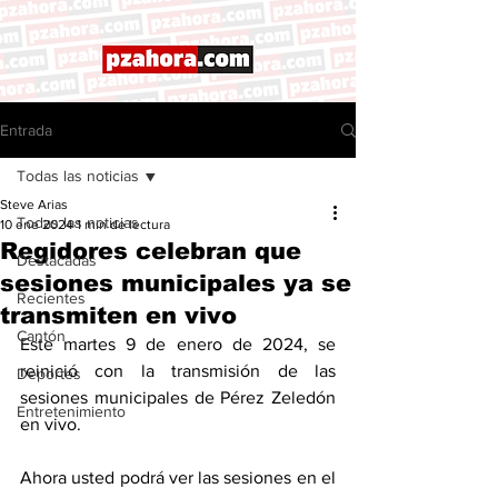
Entrada
Todas las noticias
Steve Arias
Todas las noticias
10 ene 2024
1 min de lectura
Regidores celebran que
Destacadas
sesiones municipales ya se
Recientes
transmiten en vivo
Cantón
Este martes 9 de enero de 2024, se 
reinició con la transmisión de las 
Deportes
sesiones municipales de Pérez Zeledón 
Entretenimiento
en vivo. 
Ahora usted podrá ver las sesiones en el 