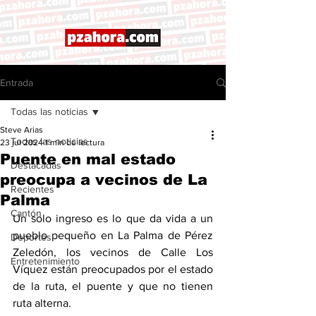
Entrada
Todas las noticias
Steve Arias
Todas las noticias
23 jul 2024
1 min de lectura
Puente en mal estado
Destacadas
preocupa a vecinos de La
Recientes
Palma
Cantón
Un solo ingreso es lo que da vida a un 
pueblo pequeño en La Palma de Pérez 
Deportes
Zeledón, los vecinos de Calle Los 
Entretenimiento
Víquez están preocupados por el estado 
de la ruta, el puente y que no tienen 
ruta alterna. 