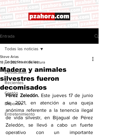
Entrada
Todas las noticias
Steve Arias
Todas las noticias
18 jun 2021
1 min de lectura
Madera y animales
Destacadas
silvestres fueron
Recientes
decomisados
Cantón
Pérez Zeledón.
 Este jueves 17 de junio 
de 2021, en atención a una queja 
Deportes
anónima referente a la tenencia ilegal 
Entretenimiento
de vida silvestr, en Bijagual de Pérez 
Zeledón, se llevó a cabo un fuerte 
operativo con un importante 