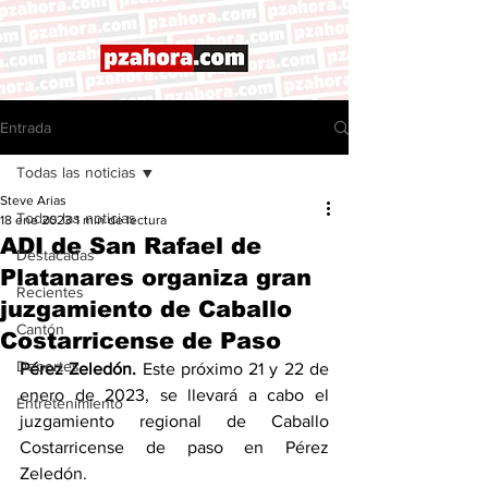
Entrada
Todas las noticias
Steve Arias
Todas las noticias
18 ene 2023
1 min de lectura
ADI de San Rafael de
Destacadas
Platanares organiza gran
Recientes
juzgamiento de Caballo
Cantón
Costarricense de Paso
Deportes
Pérez Zeledón. 
Este próximo 21 y 22 de 
enero de 2023, se llevará a cabo el 
Entretenimiento
juzgamiento regional de Caballo 
Costarricense de paso en Pérez 
Zeledón. 