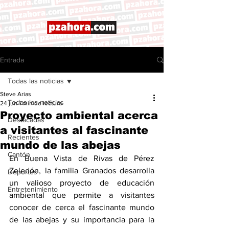
Entrada
Todas las noticias
Steve Arias
Todas las noticias
24 jun
1 min de lectura
Proyecto ambiental acerca
Destacadas
a visitantes al fascinante
Recientes
mundo de las abejas
Cantón
En Buena Vista de Rivas de Pérez 
Zeledón, la familia Granados desarrolla 
Deportes
un valioso proyecto de educación 
Entretenimiento
ambiental que permite a visitantes 
conocer de cerca el fascinante mundo 
de las abejas y su importancia para la 