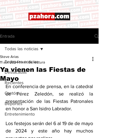
Entrada
Todas las noticias
Steve Arias
Todas las noticias
11 abr 2024
1 min de lectura
Ya vienen las Fiestas de
Destacadas
Mayo
Recientes
En conferencia de prensa, en la catedral 
Cantón
de Pérez Zeledón, se realizó la 
presentación de las Fiestas Patronales 
Deportes
en honor a San Isidro Labrador. 
Entretenimiento
Los festejos serán del 6 al 19 de de mayo 
de 2024 y este año hay muchos 