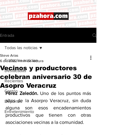
Entrada
Todas las noticias
Steve Arias
Todas las noticias
6 dic 2022
1 min de lectura
Vecinos y productores
Destacadas
celebran aniversario 30 de
Recientes
Asopro Veracruz
Cantón
Pérez Zeledón.
 Uno de los puntos más 
altos de la Asorpro Veracruz, sin duda 
Deportes
alguna son esos encadenamientos 
Entretenimiento
productivos que tienen con otras 
asociaciones vecinas a la comunidad. 