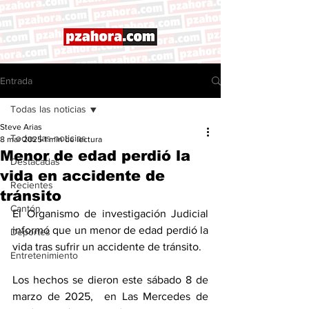
Entrada
Todas las noticias
Steve Arias
Todas las noticias
8 mar 2025
1 min de lectura
Menor de edad perdió la
Destacadas
vida en accidente de
Recientes
tránsito
Cantón
El Organismo de investigación Judicial 
informó que un menor de edad perdió la 
Deportes
vida tras sufrir un accidente de tránsito.
Entretenimiento
Los hechos se dieron este sábado 8 de 
marzo de 2025,  en Las Mercedes de 