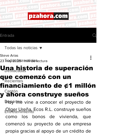
Entrada
Todas las noticias
Steve Arias
Todas las noticias
23 may 2025
1 min de lectura
Una historia de superación
Destacadas
que comenzó con un
Recientes
financiamiento de ¢1 millón
Cantón
y ahora construye sueños
Deportes
Hoy me vine a conocer el proyecto de 
Olger Ureña, Ecos R.L. construye sueños 
Entretenimiento
como los bonos de vivienda, que 
comenzó su proyecto de una empresa 
propia gracias al apoyo de un crédito de 