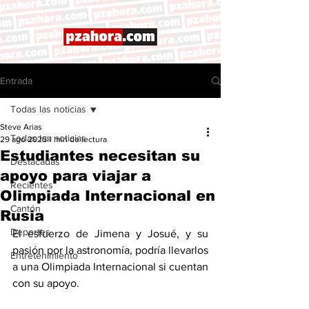
Entrada
Todas las noticias
Steve Arias
Todas las noticias
29 ago 2025
1 min de lectura
Estudiantes necesitan su
Destacadas
apoyo para viajar a
Recientes
Olimpiada Internacional en
Cantón
Rusia
Deportes
El esfuerzo de Jimena y Josué, y su 
pasión por la astronomía, podría llevarlos 
Entretenimiento
a una Olimpiada Internacional si cuentan 
con su apoyo.