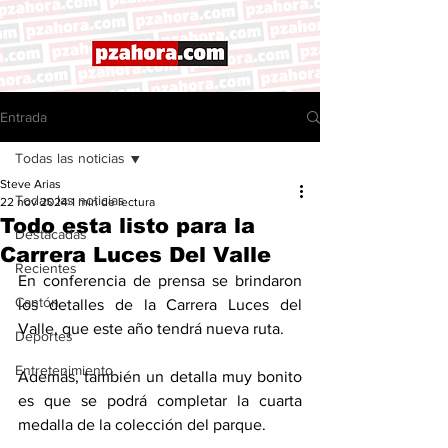
Entrada
Todas las noticias
Steve Arias
Todas las noticias
22 nov 2024
1 min de lectura
Todo esta listo para la
Destacadas
Carrera Luces Del Valle
Recientes
En conferencia de prensa se brindaron 
Cantón
los detalles de la Carrera Luces del 
Valle, que este año tendrá nueva ruta. 
Deportes
Entretenimiento
Además, también un detalla muy bonito 
es que se podrá completar la cuarta 
medalla de la colección del parque. 