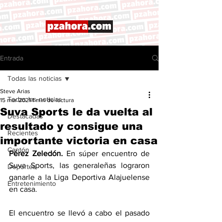
Entrada
Todas las noticias
Steve Arias
Todas las noticias
15 mar 2021
1 min de lectura
Suva Sports le da vuelta al
Destacadas
resultado y consigue una
Recientes
importante victoria en casa
Cantón
Pérez Zeledón. 
En súper encuentro de 
Suva Sports, las generaleñas lograron 
Deportes
ganarle a la Liga Deportiva Alajuelense 
Entretenimiento
en casa. 
El encuentro se llevó a cabo el pasado 