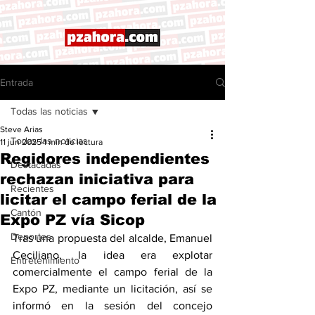
Entrada
Todas las noticias
Steve Arias
Todas las noticias
11 jun 2025
1 min de lectura
Regidores independientes
Destacadas
rechazan iniciativa para
Recientes
licitar el campo ferial de la
Cantón
Expo PZ vía Sicop
Deportes
Tras una propuesta del alcalde, Emanuel 
Ceciliano, la idea era explotar 
Entretenimiento
comercialmente el campo ferial de la 
Expo PZ, mediante un licitación, así se 
informó en la sesión del concejo 