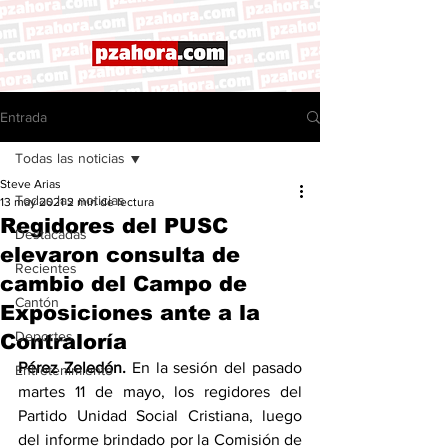
Entrada
Todas las noticias
Steve Arias
Todas las noticias
13 may 2021
2 min de lectura
Regidores del PUSC
Destacadas
elevaron consulta de
Recientes
cambio del Campo de
Cantón
Exposiciones ante a la
Deportes
Contraloría
Pérez Zeledón.
 En la sesión del pasado 
Entretenimiento
martes 11 de mayo, los regidores del 
Partido Unidad Social Cristiana, luego 
del informe brindado por la Comisión de 