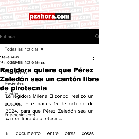
Entrada
Todas las noticias
Steve Arias
Todas las noticias
16 oct 2024
1 min de lectura
Regidora quiere que Pérez
Destacadas
Zeledón sea un cantón libre
Recientes
de pirotecnia
Cantón
La regidora Milena Elizondo, realizó un 
moción este martes 15 de octubre de 
Deportes
2024, para que Pérez Zeledón sea un 
Entretenimiento
cantón libre de pirotecnia. 
El documento entre otras cosas 