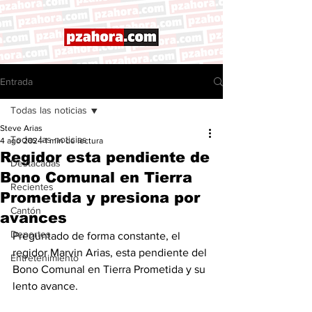
Entrada
Todas las noticias
Steve Arias
Todas las noticias
4 ago 2024
1 min de lectura
Regidor esta pendiente de
Destacadas
Bono Comunal en Tierra
Recientes
Prometida y presiona por
Cantón
avances
Deportes
Preguntado de forma constante, el 
regidor Marvin Arias, esta pendiente del 
Entretenimiento
Bono Comunal en Tierra Prometida y su 
lento avance. 