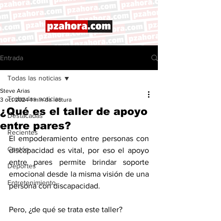
Entrada
Todas las noticias
Steve Arias
Todas las noticias
3 oct 2024
1 min de lectura
¿Qué es el taller de apoyo
Destacadas
entre pares?
Recientes
El empoderamiento entre personas con 
Cantón
discapacidad es vital, por eso el apoyo 
entre pares permite brindar soporte 
Deportes
emocional desde la misma visión de una 
Entretenimiento
persona con discapacidad. 
Pero, ¿de qué se trata este taller?