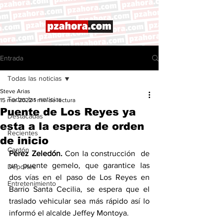
Entrada
Todas las noticias
Steve Arias
Todas las noticias
15 mar 2022
1 min de lectura
Puente de Los Reyes ya
Destacadas
esta a la espera de orden
Recientes
de inicio
Cantón
Pérez Zeledón.
 Con la construcción  de 
un puente gemelo, que garantice las 
Deportes
dos vías en el paso de Los Reyes en 
Entretenimiento
Barrio Santa Cecilia, se espera que el 
traslado vehicular sea más rápido así lo 
informó el alcalde Jeffey Montoya. 