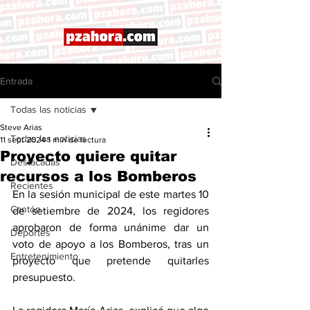
Entrada
Todas las noticias
Steve Arias
Todas las noticias
11 sept 2024
1 min de lectura
Proyecto quiere quitar
Destacadas
recursos a los Bomberos
Recientes
En la sesión municipal de este martes 10 
Cantón
de setiembre de 2024, los regidores 
aprobaron de forma unánime dar un 
Deportes
voto de apoyo a los Bomberos, tras un 
Entretenimiento
proyecto que pretende quitarles 
presupuesto. 