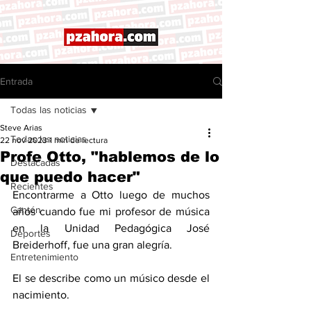
Entrada
Todas las noticias
Steve Arias
Todas las noticias
22 nov 2023
1 min de lectura
Profe Otto, "hablemos de lo
Destacadas
que puedo hacer"
Recientes
Encontrarme a Otto luego de muchos 
Cantón
años cuando fue mi profesor de música 
en la Unidad Pedagógica José 
Deportes
Breiderhoff, fue una gran alegría. 
Entretenimiento
El se describe como un músico desde el 
nacimiento. 