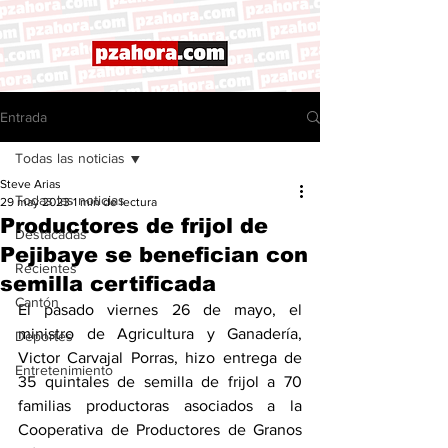
Entrada
Todas las noticias
Steve Arias
Todas las noticias
29 may 2023
1 min de lectura
Productores de frijol de
Destacadas
Pejibaye se benefician con
Recientes
semilla certificada
Cantón
El pasado viernes 26 de mayo, el 
ministro de Agricultura y Ganadería, 
Deportes
Victor Carvajal Porras, hizo entrega de 
Entretenimiento
35 quintales de semilla de frijol a 70 
familias productoras asociados a la 
Cooperativa de Productores de Granos 