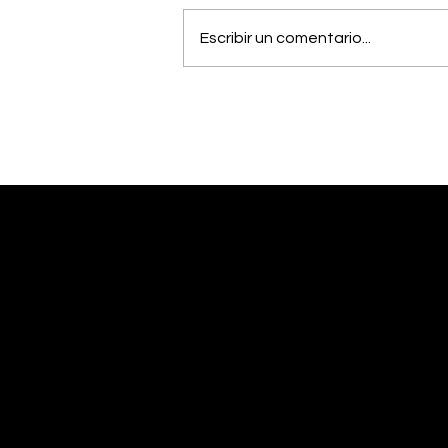
Escribir un comentario...
OIJ capturó a alias
"Diablo", uno de los
hombres más buscados
del país
Desliza abajo