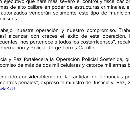
 ejecutivo que hará más severo el control y fiscalizació
as de alto calibre en poder de estructuras criminales, es
s autorizados venderán solamente este tipo de munición
inscrita. 
rabajo, nuestra operación y nuestro compromiso. Trab
sí alcanzar con creces el éxito de esta operación. E
cuentes, nos pertenece a todos los costarricenses”, recalc
bernación y Policía, Jorge Torres Carrillo.
icia y Paz fortalecerá la Operación Policial Sostenida, q
comiso de más de dos mil celulares y catorce mil armas b
educido considerablemente la cantidad de denuncias por
centros penales”, expresó el ministro de Justicia y  Paz,
ewlaKxU