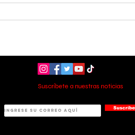
Hospital de Pérez
OIJ
Zeledón amplió la
sos
atención en laboratorio
tres
con nuevo personal
Zel
Suscríbete a nuestras noticias
Suscríbe