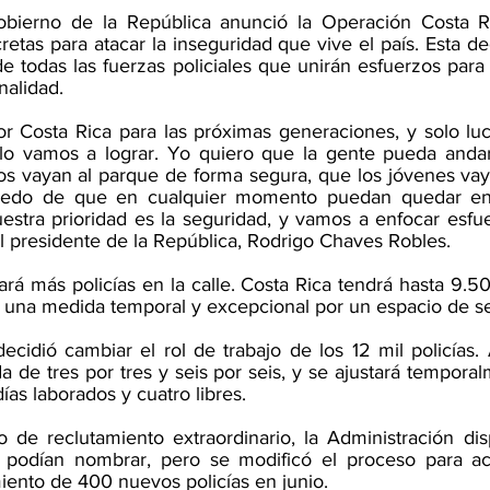
obierno de la República anunció la Operación Costa R
etas para atacar la inseguridad que vive el país. Esta dec
e todas las fuerzas policiales que unirán esfuerzos para
inalidad.
 Costa Rica para las próximas generaciones, y solo luc
lo vamos a lograr. Yo quiero que la gente pueda andar 
tos vayan al parque de forma segura, que los jóvenes vay
miedo de que en cualquier momento puedan quedar en
uestra prioridad es la seguridad, y vamos a enfocar esfue
el presidente de la República, Rodrigo Chaves Robles.
rá más policías en la calle. Costa Rica tendrá hasta 9.500
una medida temporal y excepcional por un espacio de se
ecidió cambiar el rol de trabajo de los 12 mil policías.
a de tres por tres y seis por seis, y se ajustará temporal
días laborados y cuatro libres.
 de reclutamiento extraordinario, la Administración dis
podían nombrar, pero se modificó el proceso para acel
iento de 400 nuevos policías en junio. 