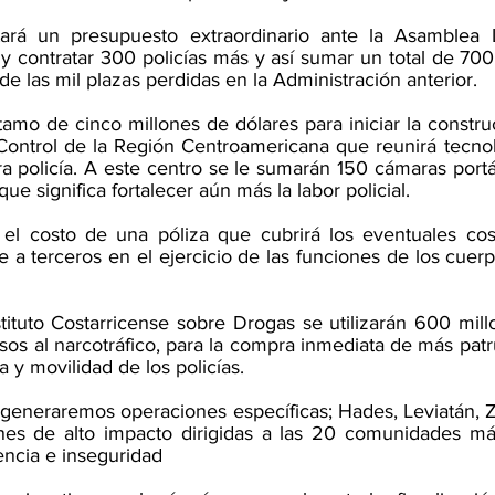
rá un presupuesto extraordinario ante la Asamblea Leg
y contratar 300 policías más y así sumar un total de 700
de las mil plazas perdidas en la Administración anterior. 
amo de cinco millones de dólares para iniciar la construc
ontrol de la Región Centroamericana que reunirá tecnol
a policía. A este centro se le sumarán 150 cámaras portát
que significa fortalecer aún más la labor policial.
el costo de una póliza que cubrirá los eventuales cost
e a terceros en el ejercicio de las funciones de los cuerpo
tituto Costarricense sobre Drogas se utilizarán 600 mill
os al narcotráfico, para la compra inmediata de más patru
a y movilidad de los policías.
 generaremos operaciones específicas; Hades, Leviatán, Z
nes de alto impacto dirigidas a las 20 comunidades más
encia e inseguridad