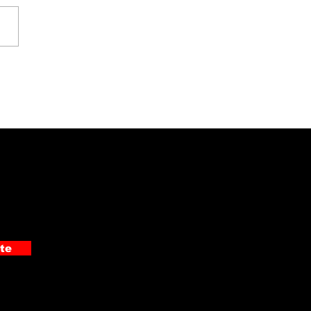
 detuvo a
pechoso de cometer
 asaltos en Pérez
edón
te