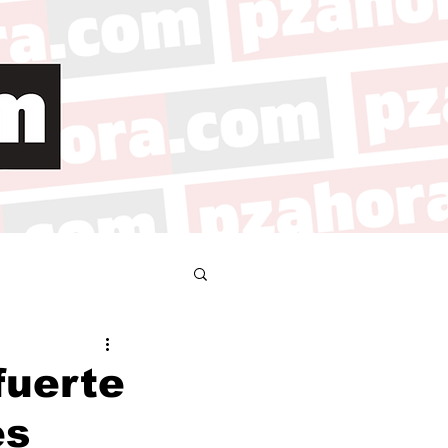
fuerte
es