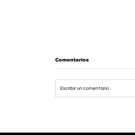
Comentarios
Escribir un comentario...
OIJ capturó a alias
"Diablo", uno de los
hombres más buscados
del país