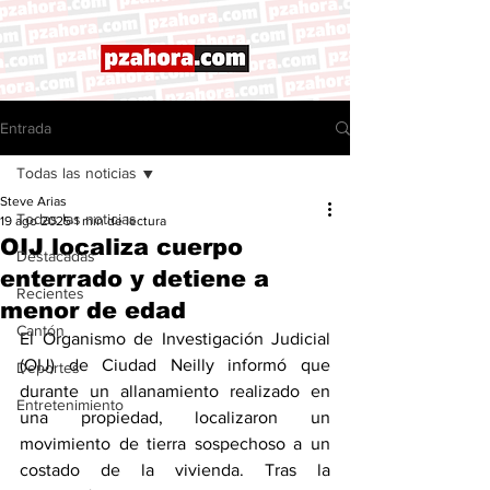
Entrada
Todas las noticias
Steve Arias
Todas las noticias
19 ago 2025
1 min de lectura
OIJ localiza cuerpo
Destacadas
enterrado y detiene a
Recientes
menor de edad
Cantón
El Organismo de Investigación Judicial 
(OIJ) de Ciudad Neilly informó que 
Deportes
durante un allanamiento realizado en 
Entretenimiento
una propiedad, localizaron un 
movimiento de tierra sospechoso a un 
costado de la vivienda. Tras la 