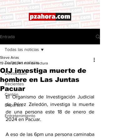
Entrada
Todas las noticias
Steve Arias
Todas las noticias
19 ene 2024
1 min de lectura
OIJ investiga muerte de
Destacadas
hombre en Las Juntas
Recientes
Pacuar
Cantón
El Organismo de Investigación Judicial 
de Pérez Zeledón, investiga la muerte 
Deportes
de una persona este 18 de enero de 
Entretenimiento
2024 en Pacuar. 
A eso de las 6pm una persona caminaba 