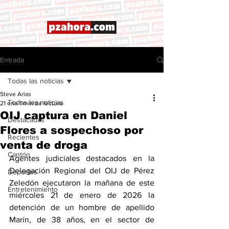
Entrada
Todas las noticias
Steve Arias
Todas las noticias
21 ene
1 min de lectura
OIJ captura en Daniel
Destacadas
Flores a sospechoso por
Recientes
venta de droga
Cantón
Agentes judiciales destacados en la 
Delegación Regional del OIJ de Pérez 
Deportes
Zeledón ejecutaron la mañana de este 
Entretenimiento
miércoles 21 de enero de 2026 la 
detención de un hombre de apellido 
Marín, de 38 años, en el sector de 