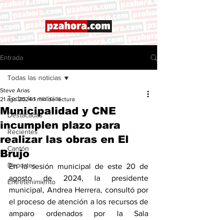
Entrada
Todas las noticias
Steve Arias
Todas las noticias
21 ago 2024
1 min de lectura
Municipalidad y CNE
Destacadas
incumplen plazo para
Recientes
realizar las obras en El
Cantón
Brujo
Deportes
En la sesión municipal de este 20 de 
agosto de 2024, la presidente 
Entretenimiento
municipal, Andrea Herrera, consultó por 
el proceso de atención a los recursos de 
amparo ordenados por la Sala 