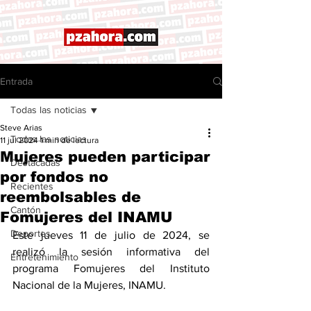
Entrada
Todas las noticias
Steve Arias
Todas las noticias
11 jul 2024
1 min de lectura
Mujeres pueden participar
Destacadas
por fondos no
Recientes
reembolsables de
Cantón
Fomujeres del INAMU
Deportes
Este jueves 11 de julio de 2024, se 
realizó la sesión informativa del 
Entretenimiento
programa Fomujeres del Instituto 
Nacional de la Mujeres, INAMU. 