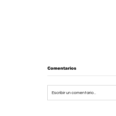
Comentarios
Escribir un comentario...
Músico generaleño
busca cumplir el sueño