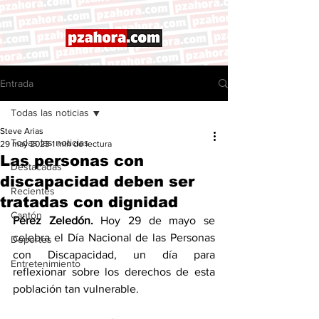
Entrada
Todas las noticias
Steve Arias
Todas las noticias
29 may 2023
1 min de lectura
Las personas con
Destacadas
discapacidad deben ser
Recientes
tratadas con dignidad
Cantón
Pérez Zeledón.
 Hoy 29 de mayo se 
celebra el Día Nacional de las Personas 
Deportes
con Discapacidad, un día para 
Entretenimiento
reflexionar sobre los derechos de esta 
población tan vulnerable. 