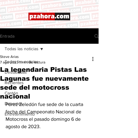
Entrada
Todas las noticias
Steve Arias
Todas las noticias
7 ago 2023
1 min de lectura
La legendaria Pistas Las
Destacadas
Lagunas fue nuevamente
Recientes
sede del motocross
Cantón
nacional
Deportes
Pérez Zeledón fue sede de la cuarta 
fecha del Campeonato Nacional de 
Entretenimiento
Motocross el pasado domingo 6 de 
agosto de 2023. 