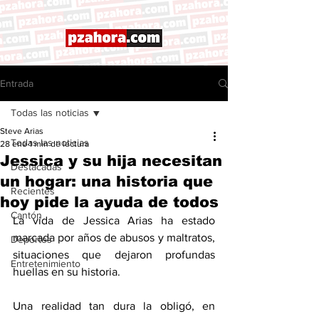
Entrada
Todas las noticias
Steve Arias
Todas las noticias
28 ene
1 min de lectura
Jessica y su hija necesitan
Destacadas
un hogar: una historia que
Recientes
hoy pide la ayuda de todos
Cantón
La vida de Jessica Arias ha estado 
marcada por años de abusos y maltratos, 
Deportes
situaciones que dejaron profundas 
Entretenimiento
huellas en su historia.
Una realidad tan dura la obligó, en 