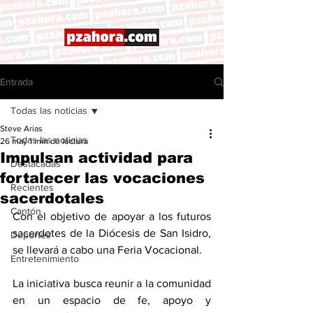
Entrada
Todas las noticias
Steve Arias
Todas las noticias
26 may
1 min de lectura
Impulsan actividad para
Destacadas
fortalecer las vocaciones
Recientes
sacerdotales
Cantón
Con el objetivo de apoyar a los futuros 
sacerdotes de la Diócesis de San Isidro, 
Deportes
se llevará a cabo una Feria Vocacional. 
Entretenimiento
La iniciativa busca reunir a la comunidad 
en un espacio de fe, apoyo y 