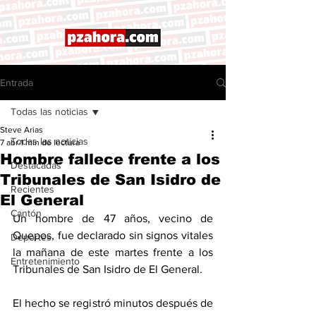
Entrada
Todas las noticias
Steve Arias
Todas las noticias
7 abr
1 min de lectura
Hombre fallece frente a los
Destacadas
Tribunales de San Isidro de
Recientes
El General
Cantón
Un hombre de 47 años, vecino de 
Quepos, fue declarado sin signos vitales 
Deportes
la mañana de este martes frente a los 
Entretenimiento
Tribunales de San Isidro de El General.
El hecho se registró minutos después de 