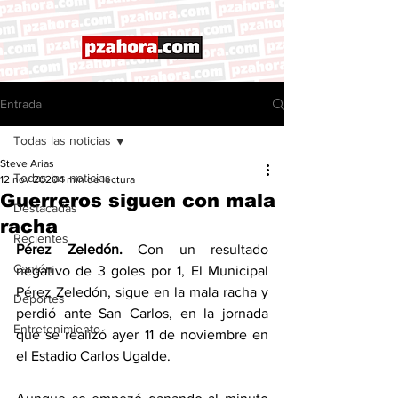
Entrada
Todas las noticias
Steve Arias
Todas las noticias
12 nov 2020
1 min de lectura
Guerreros siguen con mala
Destacadas
racha
Recientes
Pérez Zeledón. 
Con un resultado 
Cantón
negativo de 3 goles por 1, El Municipal 
Pérez Zeledón, sigue en la mala racha y 
Deportes
perdió ante San Carlos, en la jornada 
Entretenimiento
que se realizó ayer 11 de noviembre en 
el Estadio Carlos Ugalde.