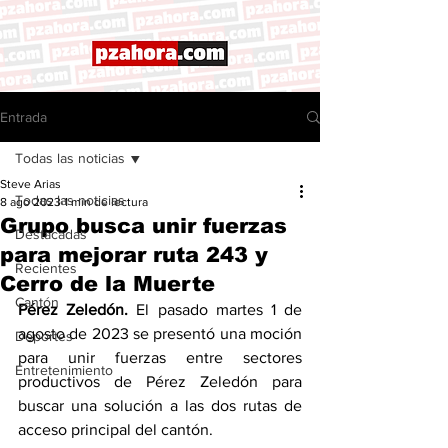
Entrada
Todas las noticias
Steve Arias
Todas las noticias
8 ago 2023
1 min de lectura
Grupo busca unir fuerzas
Destacadas
para mejorar ruta 243 y
Recientes
Cerro de la Muerte
Cantón
Pérez Zeledón.
 El pasado martes 1 de 
agosto de 2023 se presentó una moción 
Deportes
para unir fuerzas entre sectores 
Entretenimiento
productivos de Pérez Zeledón para 
buscar una solución a las dos rutas de 
acceso principal del cantón. 