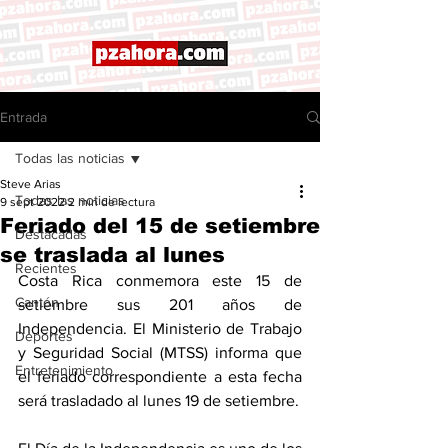
Entrada
Todas las noticias
Steve Arias
Todas las noticias
9 sept 2022
2 min de lectura
Feriado del 15 de setiembre
Destacadas
se traslada al lunes
Recientes
Costa Rica conmemora este 15 de 
Cantón
setiembre sus 201 años de 
Independencia. El Ministerio de Trabajo 
Deportes
y Seguridad Social (MTSS) informa que 
Entretenimiento
el feriado correspondiente a esta fecha 
será trasladado al lunes 19 de setiembre. 