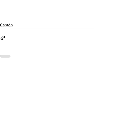
Cantón
Ver todo
Entradas recientes