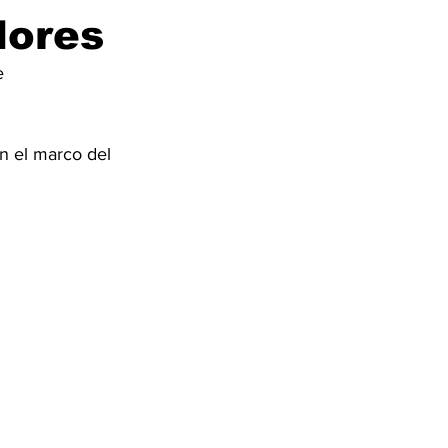
dores
e 
en el marco del 