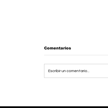
Comentarios
Escribir un comentario...
Estudiantes del Colegio
Científico de Pérez
Zeledón competirán en
Olimpiada de Robótica
en Estados Unidos