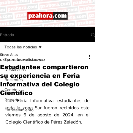
Entrada
Todas las noticias
Steve Arias
Todas las noticias
6 sept 2024
1 min de lectura
Estudiantes compartieron
Destacadas
su experiencia en Feria
Recientes
Informativa del Colegio
Cantón
Científico
Deportes
Con Feria Informativa, estudiantes de 
toda la zona Sur fueron recibidos este 
Entretenimiento
viernes 6 de agosto de 2024, en el 
Colegio Científico de Pérez Zeledón. 