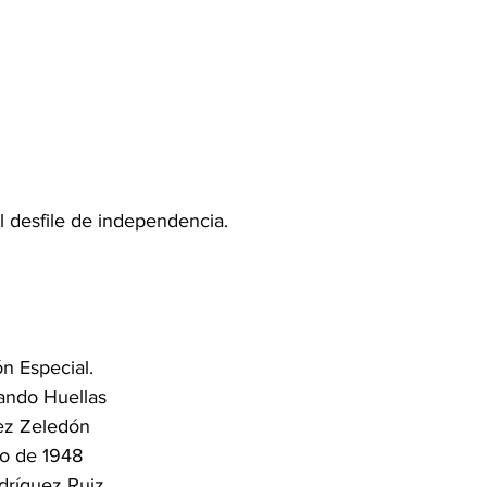
l desfile de independencia. 
n Especial.
ando Huellas
ez Zeledón
zo de 1948
dríguez Ruiz