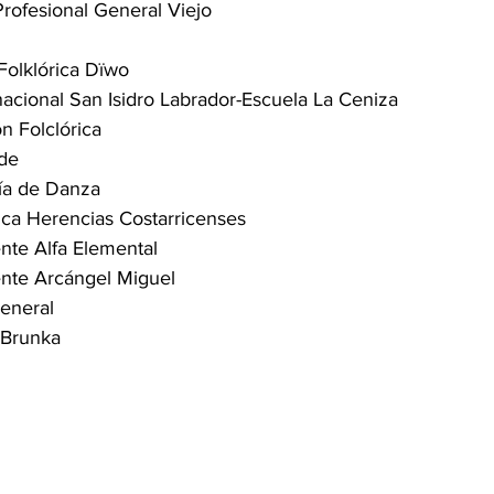
rofesional General Viejo
olklórica Dïwo
nacional San Isidro Labrador-Escuela La Ceniza
n Folclórica
de
ía de Danza
ca Herencias Costarricenses
nte Alfa Elemental
nte Arcángel Miguel
eneral
Brunka