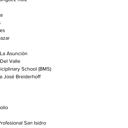
ta
s
les
lazar
 La Asunción
Del Valle
diciplinary School (BMS)
a José Breiderhoff
olio
rofesional San Isidro