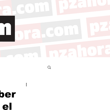
ber
 el