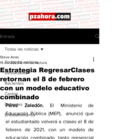
Entrada
Todas las noticias
Steve Arias
Todas las noticias
15 dic 2020
2 min de lectura
Estrategia RegresarClases
Destacadas
retornan el 8 de febrero
Recientes
con un modelo educativo
Cantón
combinado
Deportes
Pérez Zeledón. 
El Ministerio de 
Educación Pública (MEP),  anunció que 
Entretenimiento
el estudiantado volverá a clases el 8 de 
febrero de 2021, con un modelo de 
educación combinado, tanto presencial 