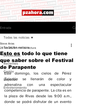
Entrada
Todas las noticias
Steve Arias
Todas las noticias
28 feb 2025
1 min de lectura
Esto es todo lo que tiene
Destacadas
que saber sobre el Festival
Recientes
de Parapente
Cantón
Este domingo, los cielos de Pérez 
Zeledón se llenarán de color y 
Deportes
adrenalina con una espectacular 
Entretenimiento
competencia de parapente. La cita es en 
la plaza de Rivas desde las 9:00 a.m., 
donde se podrá disfrutar de un evento 