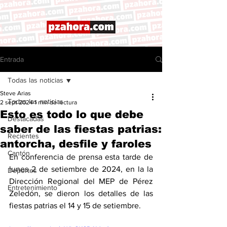
Entrada
Todas las noticias
Steve Arias
Todas las noticias
2 sept 2024
1 min de lectura
Esto es todo lo que debe
Destacadas
saber de las fiestas patrias:
Recientes
antorcha, desfile y faroles
Cantón
En conferencia de prensa esta tarde de 
lunes 2 de setiembre de 2024, en la la 
Deportes
Dirección Regional del MEP de Pérez 
Entretenimiento
Zeledón, se dieron los detalles de las 
fiestas patrias el 14 y 15 de setiembre. 