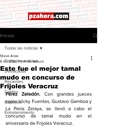
Entrada
Todas las noticias
Steve Arias
Todas las noticias
6 dic 2022
1 min de lectura
Este fue el mejor tamal
Destacadas
mudo en concurso de
Recientes
Frijoles Veracruz
Cantón
Pérez Zeledón. 
Con grandes jueces 
como Vicky Fuentes, Gustavo Gamboa y 
Deportes
La Perla Zelaya, se llevó a cabo el 
Entretenimiento
concurso de tamal mudo en el 
aniversario de Frijoles Veracruz. 