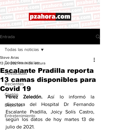
Entrada
Todas las noticias
Steve Arias
Todas las noticias
13 jul. 2021
1 min de lectura
Escalante Pradilla reporta
Destacadas
13 camas disponibles para
Recientes
Covid 19
Cantón
Pérez Zeledón.
 Así lo informó la 
directora del Hospital Dr Fernando 
Deportes
Escalante Pradilla, Joicy Solís Castro, 
Entretenimiento
según los datos de hoy martes 13 de 
julio de 2021.