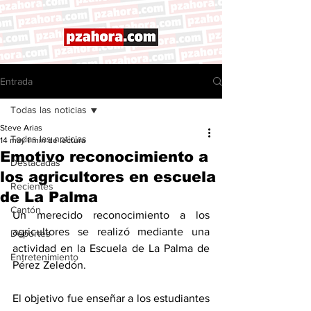
Entrada
Todas las noticias
Steve Arias
Todas las noticias
14 may
1 min de lectura
Emotivo reconocimiento a
Destacadas
los agricultores en escuela
Recientes
de La Palma
Cantón
Un merecido reconocimiento a los 
agricultores se realizó mediante una 
Deportes
actividad en la Escuela de La Palma de 
Entretenimiento
Pérez Zeledón.
El objetivo fue enseñar a los estudiantes 