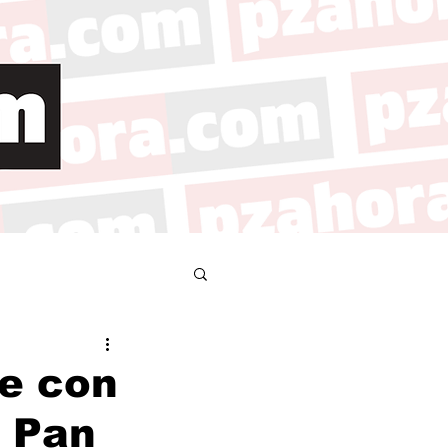
ce con
e Pan