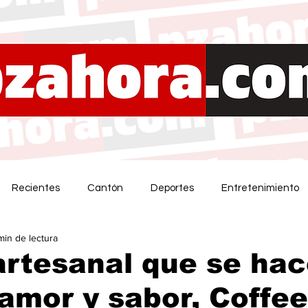
Recientes
Cantón
Deportes
Entretenimiento
min de lectura
artesanal que se ha
mor y sabor, Coffe