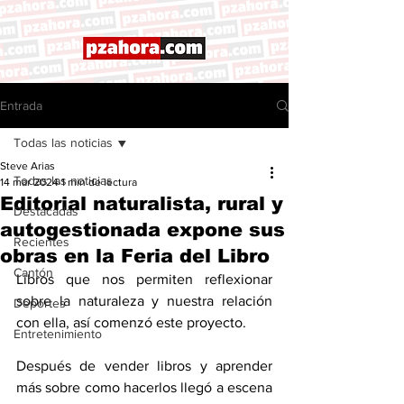
Entrada
Todas las noticias
Steve Arias
Todas las noticias
14 mar 2024
1 min de lectura
Editorial naturalista, rural y
Destacadas
autogestionada expone sus
Recientes
obras en la Feria del Libro
Cantón
Libros que nos permiten reflexionar 
sobre la naturaleza y nuestra relación 
Deportes
con ella, así comenzó este proyecto. 
Entretenimiento
Después de vender libros y aprender 
más sobre como hacerlos llegó a escena 